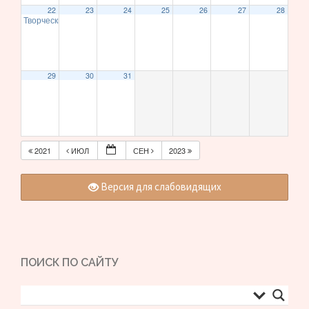
22
23
24
25
26
27
28
Творческий вечер Юрия Буянкина (6+)
19:00
29
30
31
2021
ИЮЛ
СЕН
2023
Версия для слабовидящих
ПОИСК ПО САЙТУ